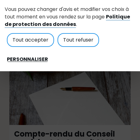
Municipal du 26 mai 2025
Vous pouvez changer d'avis et modifier vos choix à
tout moment en vous rendez sur la page
Politique
Mis à jour le 08 Août 2025
de protection des données
.
Tout accepter
Tout refuser
Compte rendu du conseil municipal
PERSONNALISER
Compte-rendu du Conseil