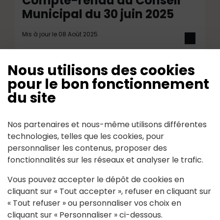
Compte-rendu du Conseil
Municipal du 30 juin 2025
Mis à jour le 08 Août 2025
Nous utilisons des cookies
pour le bon fonctionnement
Compte rendu du conseil municipal
du site
Nos partenaires et nous-même utilisons différentes
technologies, telles que les cookies, pour
personnaliser les contenus, proposer des
fonctionnalités sur les réseaux et analyser le trafic.
Vous pouvez accepter le dépôt de cookies en
cliquant sur « Tout accepter », refuser en cliquant sur
« Tout refuser » ou personnaliser vos choix en
Compte-rendu du Conseil
cliquant sur « Personnaliser » ci-dessous.