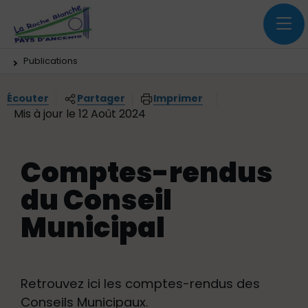
Menu principal
Contenus
Panneau de gestion des cookies
Vous êtes ici:
Publications
Écouter
Partager
Imprimer
Mis à jour le 12 Août 2024
Comptes-rendus
du Conseil
Municipal
Retrouvez ici les comptes-rendus des
Conseils Municipaux.