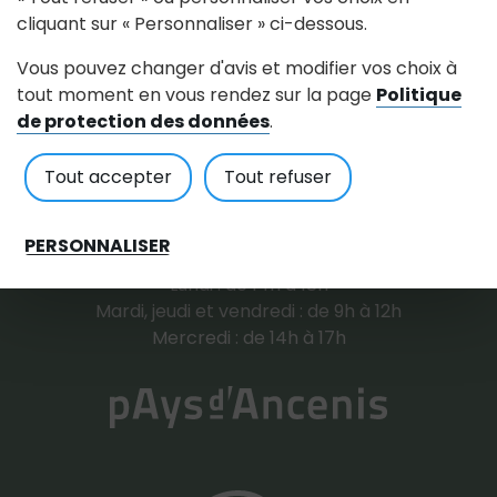
cliquant sur « Personnaliser » ci-dessous.
Mairie de La Roche-Blanche
Vous pouvez changer d'avis et modifier vos choix à
tout moment en vous rendez sur la page
Politique
171, rue Saint Michel 44522 LA ROCHE-BLANCHE
de protection des données
.
Tout accepter
Tout refuser
Tél : 02 40 98 41 12
Contactez nous
Horaires d'accueil
PERSONNALISER
Lundi : de 14h à 18h
Mardi, jeudi et vendredi : de 9h à 12h
Mercredi : de 14h à 17h