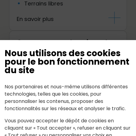
Terrains libres
En savoir plus
Commerces, entreprises et
artisans
Nous utilisons des cookies
pour le bon fonctionnement
En savoir plus
du site
Nos partenaires et nous-même utilisons différentes
technologies, telles que les cookies, pour
personnaliser les contenus, proposer des
fonctionnalités sur les réseaux et analyser le trafic.
Suivez-nous
Vous pouvez accepter le dépôt de cookies en
cliquant sur « Tout accepter », refuser en cliquant sur
Partagez avec #paysdancenis
« Tout refuser » ou personnaliser vos choix en