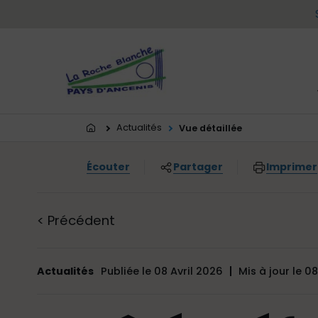
Menu principal
Contenus
Panneau de gestion des cookies
Vous êtes ici:
Actualités
Vue détaillée
Écouter
Partager
Imprimer
<
Précédent
Actualités
Publiée le 08 Avril 2026
Mis à jour le 0