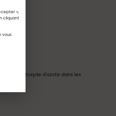
ccepter »,
n cliquant
n vous
rter du protoxyde d'azote dans les