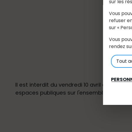
sur les ré
Vous pouv
refuser en
sur « Pers
Vous pouv
rendez su
Tout a
PERSONN
Il est interdit du vendredi 10 avril au di
espaces publiques sur l'ensemble du dépar