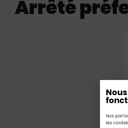
Arrêté préf
Nous 
fonct
Nos parte
les cooki