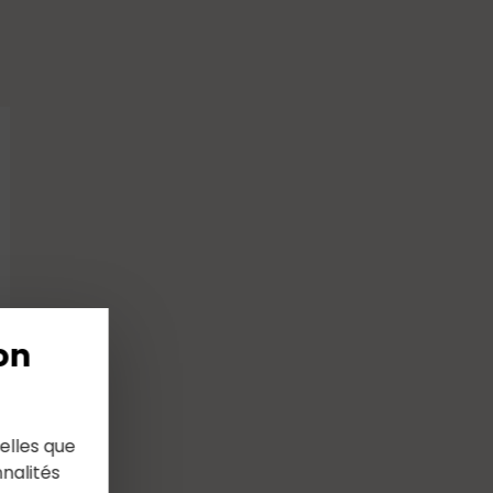
on
elles que
nalités